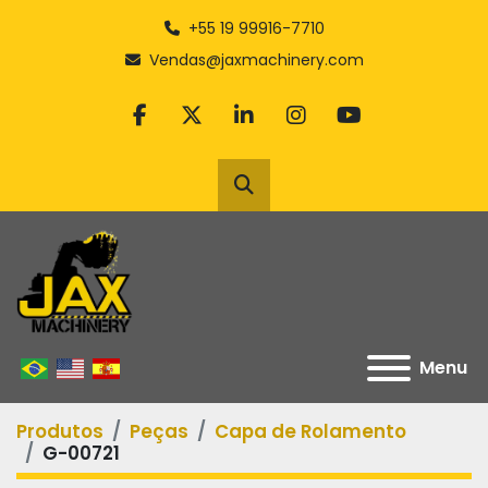
+55 19 99916-7710
Vendas@jaxmachinery.com
facebook
twitter
linkedin
instagram
youtube
Pesquisar
Menu
Produtos
Peças
Capa de Rolamento
G-00721