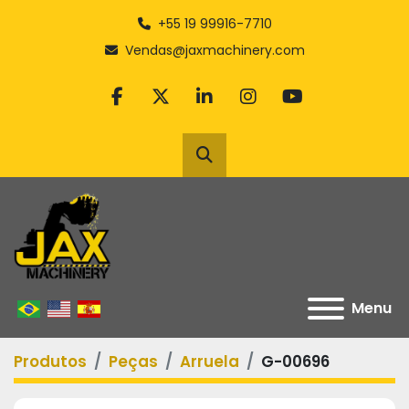
+55 19 99916-7710
Vendas@jaxmachinery.com
facebook
twitter
linkedin
instagram
youtube
Pesquisar
Menu
Produtos
Peças
Arruela
G-00696