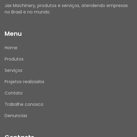
Jax Machinery, produtos e serviços, atendendo empresas
no Brasil e no mundo.
ATENDIMENTO
 Nosso horário de atendimento é de segunda a 
Menu
sexta, das 08h00 às 17h30.
 Mensagens enviadas fora desse horário serão 
Home
respondidas no próximo dia útil
Produtos
.
JAX MACHINERY – Brasil
Serviços
 Compromisso com qualidade e atendimento 
Projetos realizados
de excelência.
Contato
Trabalhe conosco
Denuncias