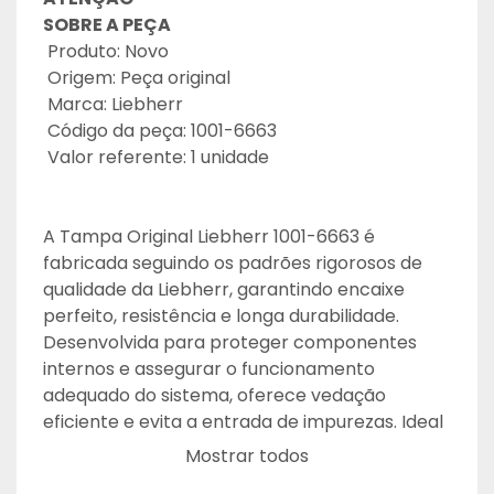
SOBRE A PEÇA
 Produto: Novo
 Origem: Peça original
 Marca: Liebherr
 Código da peça: 1001-6663
 Valor referente: 1 unidade
A Tampa Original Liebherr 1001-6663 é 
fabricada seguindo os padrões rigorosos de 
qualidade da Liebherr, garantindo encaixe 
perfeito, resistência e longa durabilidade. 
Desenvolvida para proteger componentes 
internos e assegurar o funcionamento 
adequado do sistema, oferece vedação 
eficiente e evita a entrada de impurezas. Ideal 
para reposição em equipamentos Liebherr, 
Mostrar todos
mantendo a performance e confiabilidade 