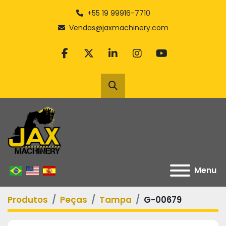
+55 19 99916-7710
Vendas@jaxmachinery.com
facebook
twitter
linkedin
instagram
youtube
Pesquisar
Menu
Produtos
Peças
Tampa
G-00679