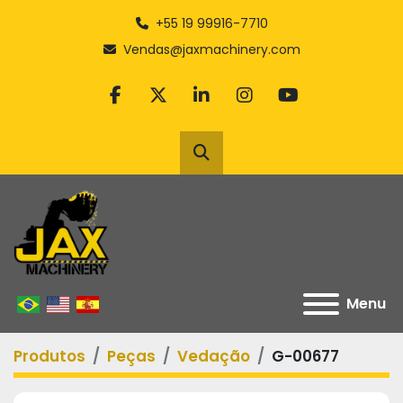
+55 19 99916-7710
Vendas@jaxmachinery.com
facebook
twitter
linkedin
instagram
youtube
Pesquisar
Menu
Produtos
Peças
Vedação
G-00677