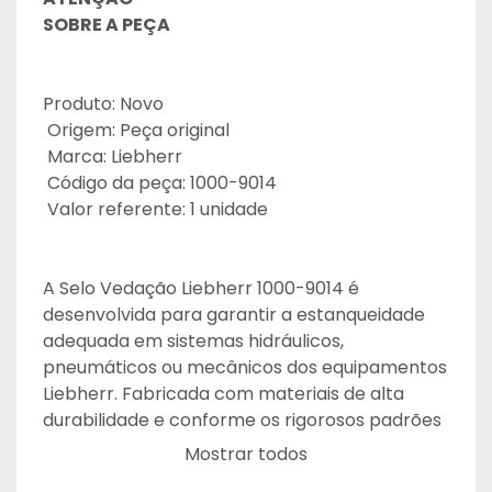
SOBRE A PEÇA
Produto: Novo
 Origem: Peça original
 Marca: Liebherr
 Código da peça: 1000-9014
 Valor referente: 1 unidade
A Selo Vedação Liebherr 1000-9014 é 
desenvolvida para garantir a estanqueidade 
adequada em sistemas hidráulicos, 
pneumáticos ou mecânicos dos equipamentos 
Liebherr. Fabricada com materiais de alta 
durabilidade e conforme os rigorosos padrões 
da marca, oferece excelente resistência a 
Mostrar todos
pressão, temperatura, vibração e agentes 