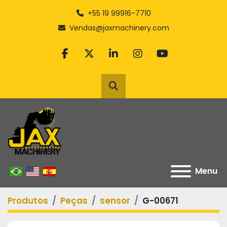
+55 19 99916-7710
Vendas@jaxmachinery.com
facebook
twitter
linkedin
instagram
youtube
Pesquisar
Menu
Produtos
Peças
sensor
G-00671