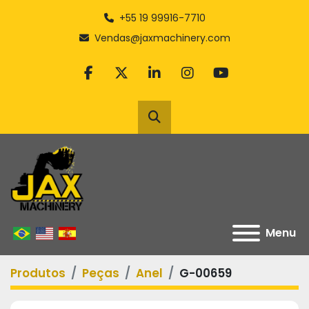
+55 19 99916-7710
Vendas@jaxmachinery.com
facebook
twitter
linkedin
instagram
youtube
Pesquisar
Menu
Produtos
Peças
Anel
G-00659