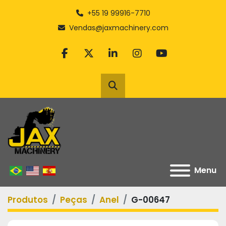
+55 19 99916-7710
Vendas@jaxmachinery.com
facebook
twitter
linkedin
instagram
youtube
Pesquisar
Menu
Produtos
Peças
Anel
G-00647