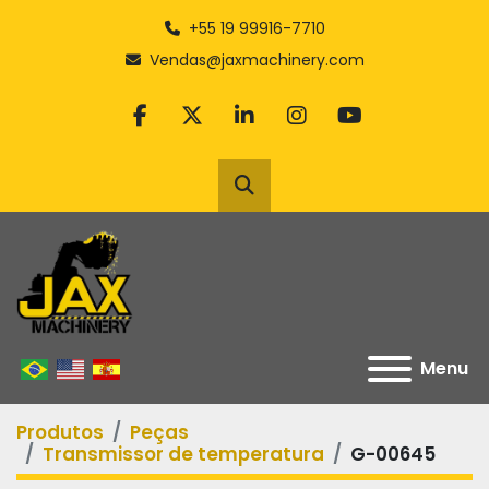
+55 19 99916-7710
Vendas@jaxmachinery.com
facebook
twitter
linkedin
instagram
youtube
Pesquisar
Menu
Produtos
Peças
Transmissor de temperatura
G-00645