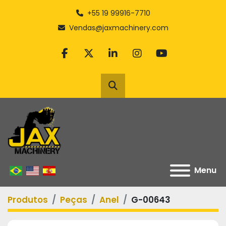
+55 19 99916-7710
Vendas@jaxmachinery.com
facebook
twitter
linkedin
instagram
youtube
Pesquisar
Menu
Produtos
Peças
Anel
G-00643