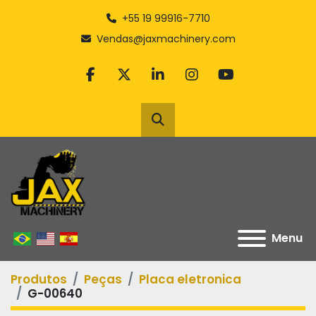
+55 19 99916-7710
Vendas@jaxmachinery.com
facebook
twitter
linkedin
instagram
youtube
Pesquisar
Menu
Produtos
Peças
Placa eletronica
G-00640