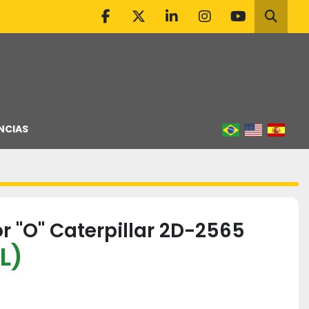
facebook
twitter
linkedin
instagram
youtube
Pesqu
NCIAS
r "O" Caterpillar 2D-2565
L)