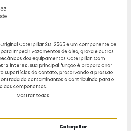
565
dade
Original Caterpillar 2D-2565 é um componente de 
para impedir vazamentos de óleo, graxa e outros 
fluidos em conjuntos mecânicos dos equipamentos Caterpillar. Com 
tro interno
, sua principal função é proporcionar 
e superfícies de contato, preservando a pressão 
a entrada de contaminantes e contribuindo para o 
to dos componentes.
 rigorosos padrões de engenharia Caterpillar, o 
Mostrar todos
zido em elastômero de alta qualidade, oferecendo 
 à compressão, abrasão, variações de temperatura, 
os lubrificantes. Seu projeto garante encaixe 
cidade de vedação e longa vida útil mesmo em 
Caterpillar