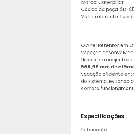
Marca: Caterpillar
Código da peça: 2D-2
Valor referente: 1 uni
O Anel Retentor em O 
vedação desenvolvido 
568,96 mm de diâme
vedação eficiente entr
do sistema, evitando 
correto funcionamen
Fabricado conforme os
anel retentor é produ
excelente resistência
Especificações
agentes químicos e óle
preciso, elevada capa
Fabricante
aplicações severas.