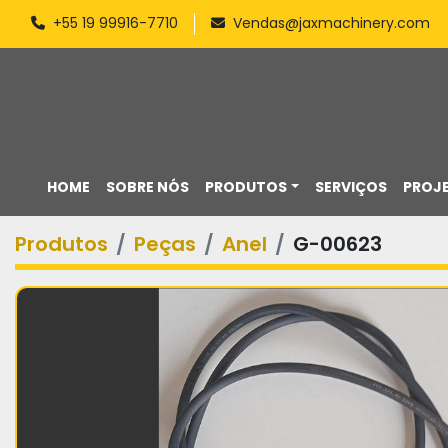
+55 19 99916-7710
Vendas@jaxmachinery.com
HOME
SOBRE NÓS
PRODUTOS
SERVIÇOS
PROJ
Produtos
Peças
Anel
G-00623