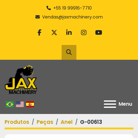
+55 19 99916-7710
Vendas@jaxmachinery.com
facebook
twitter
linkedin
instagram
youtube
Pesquisar
Menu
Produtos
Peças
Anel
G-00613