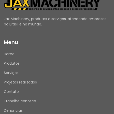
substituição sejam realizadas por um 
profissional qualificado, seguindo as 
orientações do fabricante.
Jax Machinery, produtos e serviços, atendendo empresas
no Brasil e no mundo.
Menu
ANTES DE COMPRAR
Utilize o campo de Perguntas e Respostas 
Home
para esclarecer todas as suas dúvidas.
Verifique se seus dados de entrega e cadastro 
Produtos
estão atualizados.
Emitimos Nota Fiscal para todas as vendas.
Serviços
Projetos realizados
Contato
APÓS A COMPRA
Trabalhe conosco
Assim que receber o produto, por favor, avalie 
sua experiência de compra conosco. Sua 
Denuncias