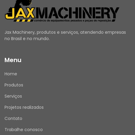
substituição sejam realizadas por um 
profissional qualificado, seguindo as 
orientações do fabricante.
Jax Machinery, produtos e serviços, atendendo empresas
no Brasil e no mundo.
ANTES DE COMPRAR
Utilize o campo de Perguntas e Respostas 
Menu
para esclarecer todas as suas dúvidas.
Verifique se seus dados de entrega e cadastro 
Home
estão atualizados.
Emitimos Nota Fiscal para todas as vendas.
Produtos
Serviços
Projetos realizados
APÓS A COMPRA
Assim que receber o produto, por favor, avalie 
Contato
sua experiência de compra conosco. Sua 
Trabalhe conosco
opinião é muito importante!