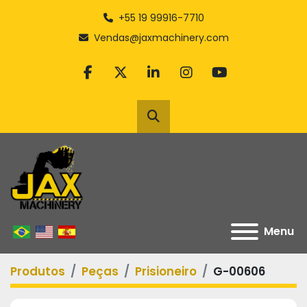
+55 19 99916-7710
Vendas@jaxmachinery.com
facebook
twitter
linkedin
instagram
youtube
Pesquisar
Menu
Produtos
Peças
Prisioneiro
G-00606