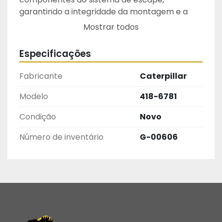
garantindo a integridade da montagem e a 
confiabilidade operacional do conjunto.
Mostrar todos
Fabricado conforme os rigorosos padrões de 
qualidade Caterpillar, o prisioneiro é produzido 
Especificações
em aço de alta resistência, projetado para 
suportar elevadas temperaturas, vibrações, 
Fabricante
Caterpillar
esforços mecânicos e condições severas de 
operação comuns em motores de máquinas 
Modelo
418-6781
de linha pesada.
Condição
Novo
Aplicado no coletor de escape, seu design 
cônico com rosca MJ10 x 1,5 proporciona 
Número de inventário
G-00606
fixação firme e distribuição adequada das 
cargas de aperto, contribuindo para a 
prevenção de vazamentos de gases de 
escape, manutenção da vedação do sistema e 
otimização do desempenho do motor.
As fotos do anúncio são reais da peça.
Atenção: Recomendamos que a instalação e 