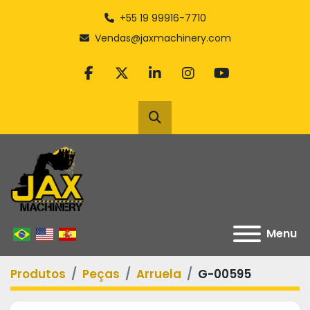
+55 19 99916-7710
Vendas@jaxmachinery.com
facebook
twitter
linkedin
instagram
youtube
Pesquisar
Menu
Produtos
Peças
Arruela
G-00595