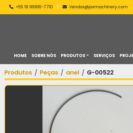
+55 19 99916-7710
Vendas@jaxmachinery.com
HOME
SOBRE NÓS
PRODUTOS
SERVIÇOS
PROJ
Produtos
Peças
anel
G-00522