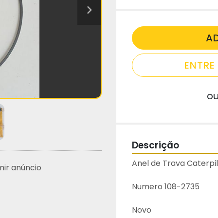
A
ENTR
o
Descrição
Anel de Trava Caterpi
mir anúncio
Numero 108-2735
Novo