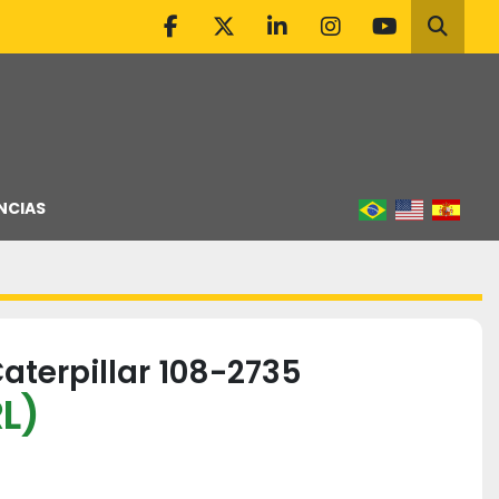
facebook
twitter
linkedin
instagram
youtube
Pesqu
NCIAS
aterpillar 108-2735
L)