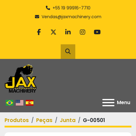
+55 19 99916-7710
Vendas@jaxmachinery.com
facebook
twitter
linkedin
instagram
youtube
Pesquisar
Menu
Produtos
Peças
Junta
G-00501