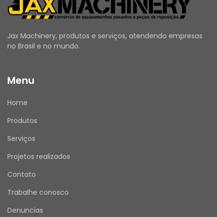
construção pesada e terraplenagem.
Entre suas principais características 
destacam-se a elevada precisão dimensional, 
Jax Machinery, produtos e serviços, atendendo empresas
excelente resistência mecânica, alta 
no Brasil e no mundo.
durabilidade, facilidade de instalação, 
estabilidade estrutural e total compatibilidade 
Menu
com os padrões de engenharia Caterpillar.
Quando o calço apresenta deformações, 
Home
desgaste ou danos, podem ocorrer 
desalinhamentos, folgas excessivas, vibrações, 
Produtos
desgaste prematuro dos componentes e 
comprometimento do desempenho do 
Serviços
conjunto mecânico. Recomenda-se sua 
Projetos realizados
inspeção durante as manutenções 
preventivas e substituição sempre que forem 
Contato
identificados sinais de desgaste.
Trabalhe conosco
As fotos do anúncio são reais da peça.
Recomendamos que a instalação seja 
Denuncias