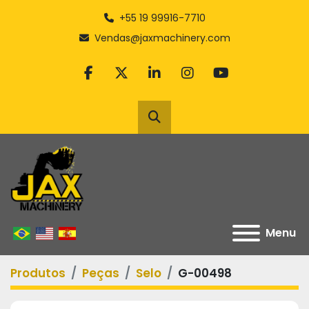
+55 19 99916-7710
Vendas@jaxmachinery.com
facebook
twitter
linkedin
instagram
youtube
Pesquisar
Menu
Produtos
Peças
Selo
G-00498