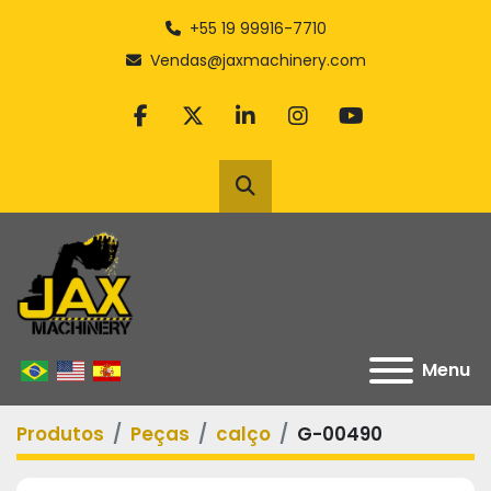
+55 19 99916-7710
Vendas@jaxmachinery.com
facebook
twitter
linkedin
instagram
youtube
Pesquisar
Menu
Produtos
Peças
calço
G-00490