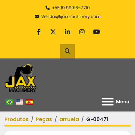
+55 19 99916-7710
Vendas@jaxmachinery.com
facebook
twitter
linkedin
instagram
youtube
Pesquisar
Menu
Produtos
Peças
arruela
G-00471