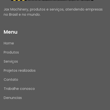
Emitimos Nota Fiscal para todas as vendas.
Jax Machinery, produtos e serviços, atendendo empresas
no Brasil e no mundo.
APÓS A COMPRA
Menu
Assim que receber o produto, por favor, avalie 
sua experiência de compra conosco. Sua 
Home
opinião é muito importante!
Produtos
Serviços
ATENDIMENTO
Projetos realizados
Nosso horário de atendimento é de segunda a 
sexta, das 08h00 às 17h30.
Contato
Mensagens enviadas fora desse horário serão 
Trabalhe conosco
respondidas no próximo dia útil.
Denuncias