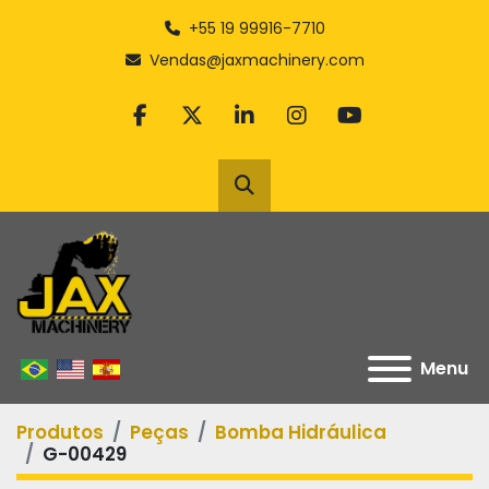
+55 19 99916-7710
Vendas@jaxmachinery.com
facebook
twitter
linkedin
instagram
youtube
Pesquisar
Menu
Produtos
Peças
Bomba Hidráulica
G-00429