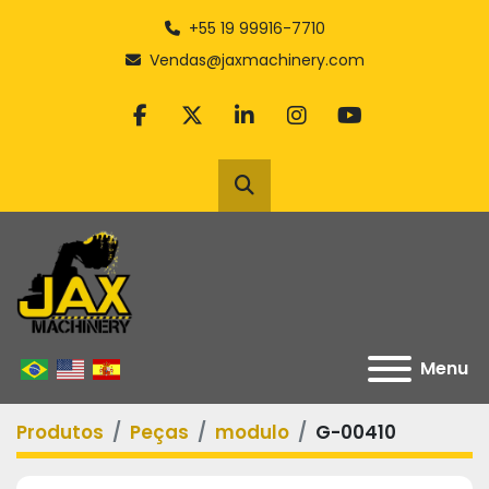
+55 19 99916-7710
Vendas@jaxmachinery.com
facebook
twitter
linkedin
instagram
youtube
Pesquisar
Menu
Produtos
Peças
modulo
G-00410