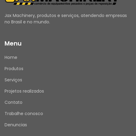
Jax Machinery, produtos e serviços, atendendo empresas
ANTES DE COMPRAR
no Brasil e no mundo.
Utilize o campo de Perguntas e Respostas 
para esclarecer todas as suas dúvidas.
Menu
Verifique se seus dados de entrega e cadastro 
estão atualizados.
Home
Emitimos Nota Fiscal para todas as vendas.
Produtos
Serviços
APÓS A COMPRA
Projetos realizados
Assim que receber o produto, por favor, avalie 
sua experiência de compra conosco. Sua 
Contato
opinião é muito importante!
Trabalhe conosco
Denuncias