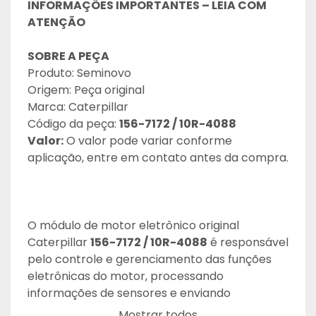
INFORMAÇÕES IMPORTANTES – LEIA COM 
ATENÇÃO 
SOBRE A PEÇA
Produto: Seminovo
Origem: Peça original
Marca: Caterpillar
Código da peça: 
156-7172 / 10R-4088
Valor:
 O valor pode variar conforme 
aplicação, entre em contato antes da compra.
O módulo de motor eletrônico original 
Caterpillar 
156-7172 / 10R-4088
 é responsável 
pelo controle e gerenciamento das funções 
eletrônicas do motor, processando 
informações de sensores e enviando 
comandos precisos aos atuadores para 
Mostrar todos