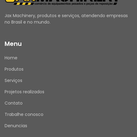
Eletrônico 327-3520 contribui para manter o 
sistema de monitoramento operando 
Jax Machinery, produtos e serviços, atendendo empresas
conforme as especificações originais. O 
no Brasil e no mundo.
componente também apresenta 
conformidade com a diretiva RoHS.
Menu
As fotos do anúncio são reais da peça.
Atenção: A instalação, configuração e 
Home
substituição devem ser realizadas por um 
profissional qualificado. Dependendo da 
Produtos
aplicação, o módulo poderá exigir 
programação, parametrização ou calibração 
Serviços
específica para o equipamento.
Projetos realizados
Contato
Trabalhe conosco
MODELOS COMPATÍVEIS PARA O NÚMERO DE 
PEÇA 327-3520:
Denuncias
Carregadeiras de Rodas:
 980G II, 992K, 993K, 