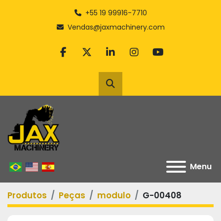
+55 19 99916-7710
Vendas@jaxmachinery.com
facebook
twitter
linkedin
instagram
youtube
Pesquisar
Menu
Produtos
Peças
modulo
G-00408