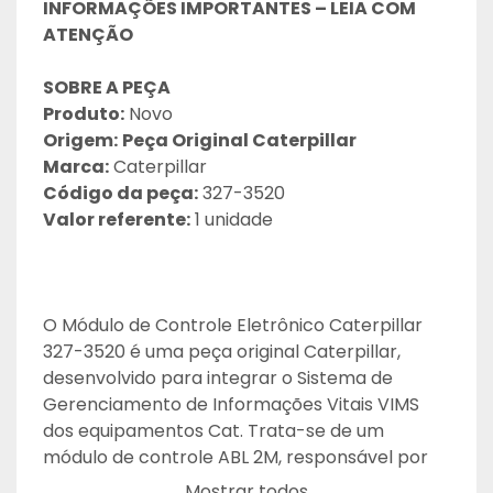
INFORMAÇÕES IMPORTANTES – LEIA COM 
ATENÇÃO
SOBRE A PEÇA
Produto:
 Novo
Origem:
Peça Original Caterpillar
Marca:
 Caterpillar
Código da peça:
 327-3520
Valor referente:
 1 unidade
O Módulo de Controle Eletrônico Caterpillar 
327-3520 é uma peça original Caterpillar, 
desenvolvido para integrar o Sistema de 
Gerenciamento de Informações Vitais VIMS 
dos equipamentos Cat. Trata-se de um 
módulo de controle ABL 2M, responsável por 
apoiar o monitoramento e o gerenciamento 
Mostrar todos