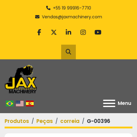
+55 19 99916-7710
Vendas@jaxmachinery.com
facebook
twitter
linkedin
instagram
youtube
Pesquisar
Menu
Produtos
Peças
correia
G-00396