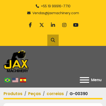
+55 19 99916-7710
Vendas@jaxmachinery.com
facebook
twitter
linkedin
instagram
youtube
Pesquisar
Menu
Produtos
Peças
correias
G-00390