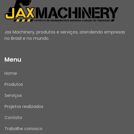
impactos, vibrações, corrosão e altas 
pressões de trabalho. Seu acabamento 
garante longa vida útil e excelente 
desempenho em ambientes severos, como 
mineração, construção pesada, pavimentação, 
Jax Machinery, produtos e serviços, atendendo empresas
aplicações florestais e geração de energia.
no Brasil e no mundo.
O adaptador é utilizado em diversos sistemas 
hidráulicos de equipamentos Caterpillar, 
Menu
incluindo circuitos de alimentação, retorno, 
lubrificação e acionamento de implementos. 
Home
Sua utilização contribui para manter a 
eficiência do sistema hidráulico, reduzir custos 
Produtos
de manutenção e aumentar a disponibilidade 
operacional dos equipamentos.
Serviços
Entre suas principais características 
Projetos realizados
destacam-se a elevada resistência mecânica, 
excelente capacidade de vedação, alta 
Contato
precisão dimensional, facilidade de instalação 
Trabalhe conosco
e longa durabilidade. A utilização do 