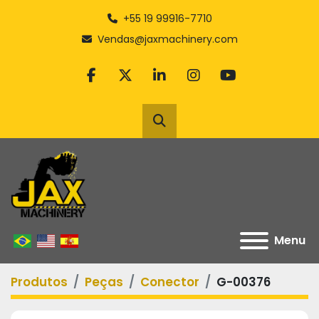
+55 19 99916-7710
Vendas@jaxmachinery.com
facebook
twitter
linkedin
instagram
youtube
Pesquisar
Menu
Produtos
Peças
Conector
G-00376