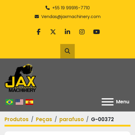
+55 19 99916-7710
Vendas@jaxmachinery.com
facebook
twitter
linkedin
instagram
youtube
Pesquisar
Menu
Produtos
Peças
parafuso
G-00372