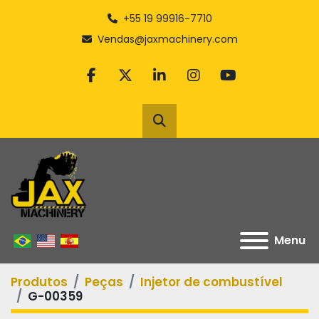
+55 19 99916-7710
Vendas@jaxmachinery.com
facebook
twitter
linkedin
instagram
youtube
Pesquisar
Menu
Produtos
Peças
Injetor de combustível
G-00359