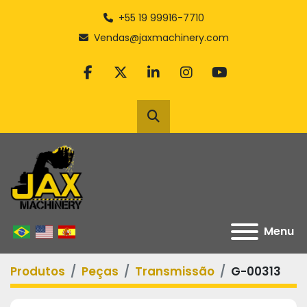
+55 19 99916-7710
Vendas@jaxmachinery.com
facebook
twitter
linkedin
instagram
youtube
Pesquisar
Menu
Produtos
Peças
Transmissão
G-00313