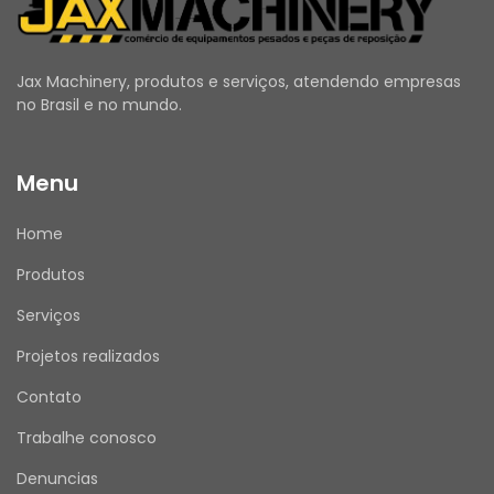
escavadeiras de mineração e tratores de 
esteiras, o Adaptador do Rolamento 
Caterpillar 288-8960 assegura o correto 
Jax Machinery, produtos e serviços, atendendo empresas
alinhamento do comando da bomba, 
no Brasil e no mundo.
contribuindo para maior eficiência 
operacional, menor atrito e maior 
Menu
confiabilidade do conjunto motriz.
As fotos do anúncio são reais da peça.
Home
Atenção: Recomendamos que a instalação e 
substituição sejam realizadas por um 
Produtos
profissional qualificado, seguindo as 
orientações do fabricante.
Serviços
Projetos realizados
Contato
MODELOS COMPATÍVEIS PARA O NÚMERO DE 
Trabalhe conosco
PEÇA 288-8960:
Motores Caterpillar:
 3508, 3508B, 3512, 3512B, 
Denuncias