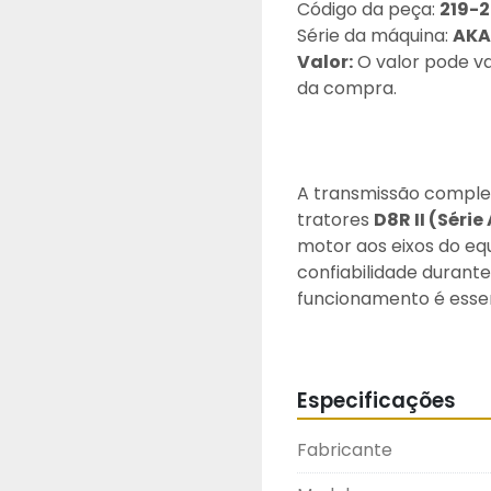
Código da peça: 
219-
Série da máquina: 
AKA 
Valor:
 O valor pode v
da compra.
A transmissão completa
tratores 
D8R II (Série
motor aos eixos do eq
confiabilidade durant
funcionamento é essen
estável e manutenção
Fabricada conforme os 
transmissão apresenta 
Especificações
resistência a condiçõ
e operação contínua. S
Fabricante
do equipamento, asseg
prolongada conforme a