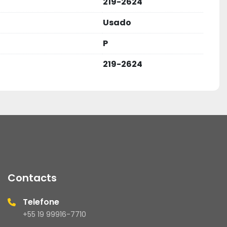
219-2624
o reais da peça.
s que a instalação seja realizada por um 
Usado
.
P
219-2624
rguntas e Respostas para esclarecer todas as suas 
s de entrega e cadastro estão atualizados.
para todas as vendas.
Contacts
oduto, por favor, avalie sua experiência de 
Telefone
pinião é muito importante!
+55 19 99916-7710