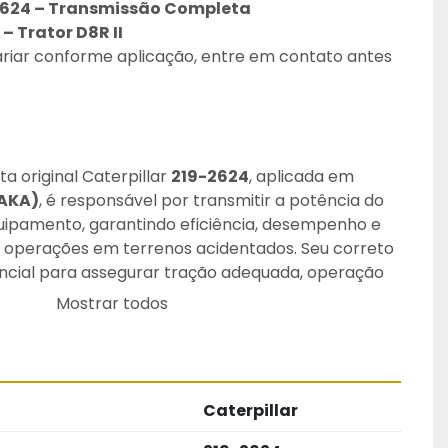
2624 – Transmissão Completa
– Trator D8R II
ariar conforme aplicação, entre em contato antes 
 original Caterpillar 
219-2624
, aplicada em 
 AKA)
, é responsável por transmitir a potência do 
uipamento, garantindo eficiência, desempenho e 
e operações em terrenos acidentados. Seu correto 
cial para assegurar tração adequada, operação 
 da performance do trator.
Mostrar todos
rigorosos padrões de qualidade Caterpillar, esta 
construção robusta, alta durabilidade e 
es severas de trabalho, suportando cargas pesadas 
ua aplicação mantém as características originais 
Caterpillar
urando desempenho seguro e vida útil 
s especificações do fabricante.