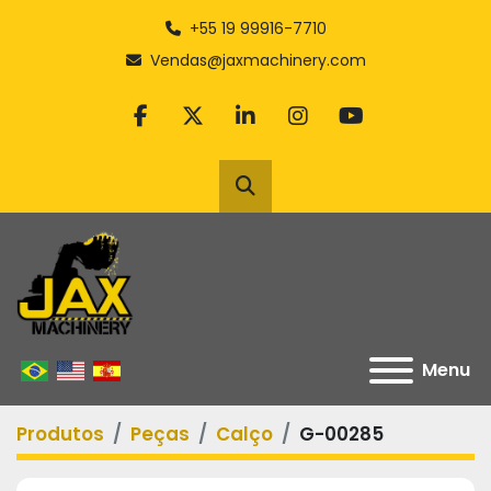
+55 19 99916-7710
Vendas@jaxmachinery.com
facebook
twitter
linkedin
instagram
youtube
Pesquisar
Menu
Produtos
Peças
Calço
G-00285