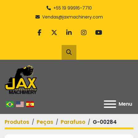
+55 19 99916-7710
Vendas@jaxmachinery.com
facebook
twitter
linkedin
instagram
youtube
Pesquisar
Menu
Produtos
Peças
Parafuso
G-00284