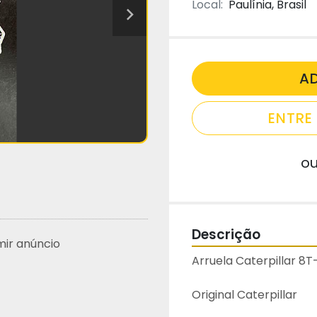
Local:
Paulínia, Brasil
A
ENTR
o
Descrição
mir anúncio
Arruela Caterpillar 8
Original Caterpillar