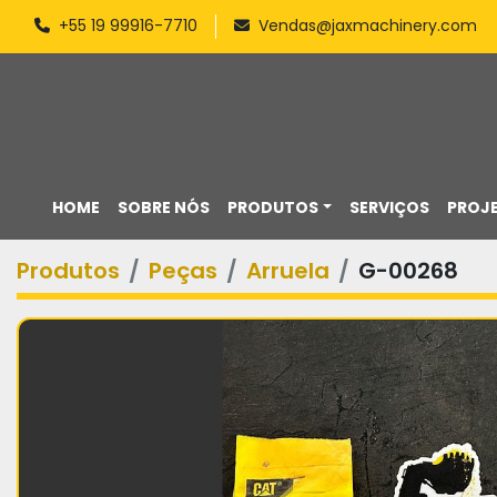
+55 19 99916-7710
Vendas@jaxmachinery.com
HOME
SOBRE NÓS
PRODUTOS
SERVIÇOS
PROJ
Produtos
Peças
Arruela
G-00268