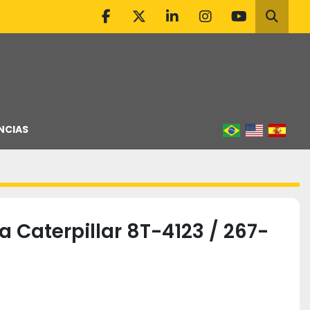
facebook
twitter
linkedin
instagram
youtube
Pesqu
NCIAS
a Caterpillar 8T-4123 / 267-
)