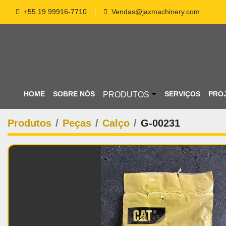
+55 19 99916-7710
Vendas@jaxmachinery.com
HOME
SOBRE NÓS
PRODUTOS
SERVIÇOS
PROJ
Produtos
Peças
Calço
G-00231