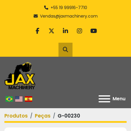
+55 19 99916-7710
Vendas@jaxmachinery.com
facebook
twitter
linkedin
instagram
youtube
Pesquisar
Menu
Produtos
Peças
G-00230