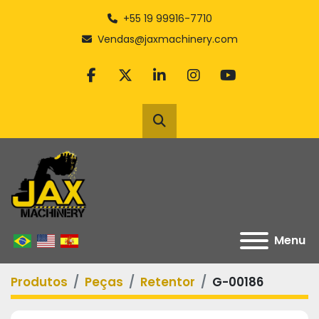
+55 19 99916-7710
Vendas@jaxmachinery.com
facebook
twitter
linkedin
instagram
youtube
Pesquisar
Menu
Produtos
Peças
Retentor
G-00186