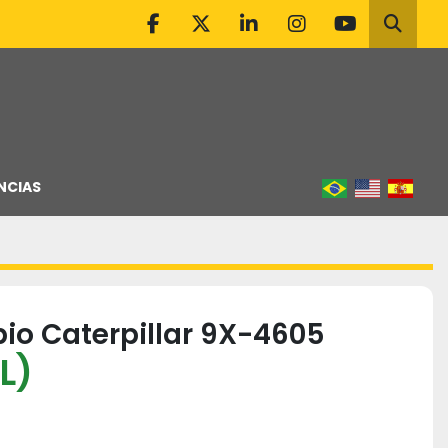
facebook
twitter
linkedin
instagram
youtube
Pesqu
NCIAS
bio Caterpillar 9X-4605
L)