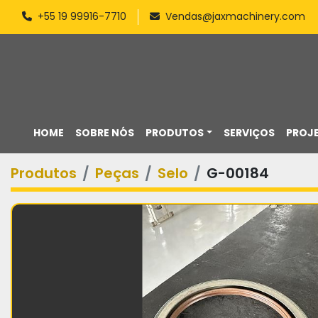
+55 19 99916-7710
Vendas@jaxmachinery.com
HOME
SOBRE NÓS
PRODUTOS
SERVIÇOS
PROJ
Produtos
Peças
Selo
G-00184