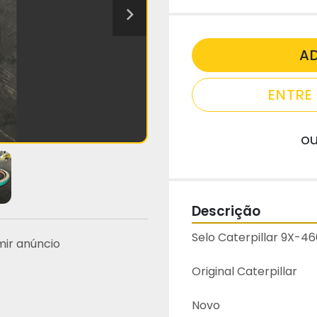
A
ENTR
o
Descrição
Selo Caterpillar 9X-4
mir anúncio
Original Caterpillar
Novo