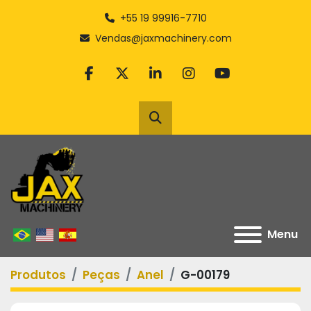
+55 19 99916-7710
Vendas@jaxmachinery.com
facebook
twitter
linkedin
instagram
youtube
Pesquisar
Menu
Produtos
Peças
Anel
G-00179