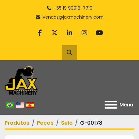
+55 19 99916-7710
Vendas@jaxmachinery.com
facebook
twitter
linkedin
instagram
youtube
Pesquisar
Menu
Produtos
Peças
Selo
G-00178