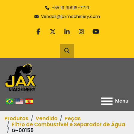
+55 19 99916-7710
Vendas@jaxmachinery.com
facebook
twitter
linkedin
instagram
youtube
Pesquisar
Menu
Produtos
Vendido
Peças
Filtro de Combustível e Separador de Água
G-00155