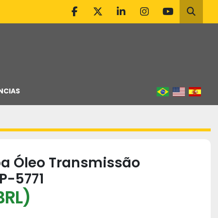
facebook
twitter
linkedin
instagram
youtube
Pesqu
NCIAS
a Óleo Transmissão
2P-5771
BRL)