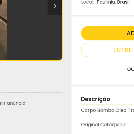
Local:
Paulínia, Brasil
A
ENTR
o
Descrição
mir anúncio
Corpo Bomba Óleo Tra
Original Caterpillar