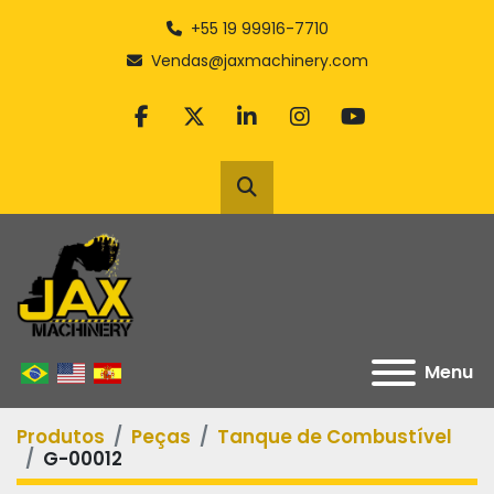
+55 19 99916-7710
Vendas@jaxmachinery.com
facebook
twitter
linkedin
instagram
youtube
Pesquisar
Menu
Produtos
Peças
Tanque de Combustível
G-00012