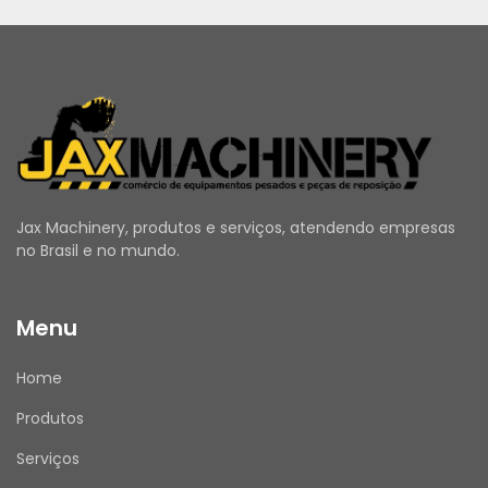
ANTES DE COMPRAR
Utilize o campo de Perguntas e Respostas 
para esclarecer todas as suas dúvidas.
Verifique se seus dados de entrega e cadastro 
estão atualizados.
Emitimos Nota Fiscal para todas as vendas.
Jax Machinery, produtos e serviços, atendendo empresas
no Brasil e no mundo.
APÓS A COMPRA
Menu
Assim que receber o produto, por favor, avalie 
sua experiência de compra conosco. Sua 
Home
opinião é muito importante!
Produtos
Serviços