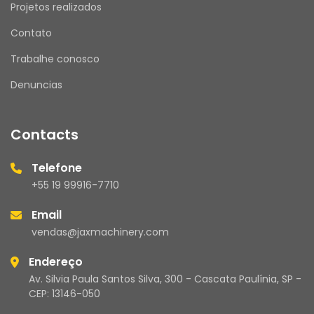
Projetos realizados
ATENDIMENTO
Nosso horário de atendimento é de segunda a 
Contato
sexta, das 08h00 às 17h30.
Mensagens enviadas fora desse horário serão 
Trabalhe conosco
respondidas no próximo dia útil.
Denuncias
Contacts
JAX MACHINERY – Brasil
Compromisso com qualidade e atendimento 
Telefone
de excelência.
+55 19 99916-7710
Email
vendas@jaxmachinery.com
Endereço
Av. Silvia Paula Santos Silva, 300 - Cascata Paulínia, SP -
CEP: 13146-050