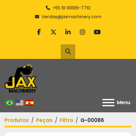
+55 19 99916-7710
Vendas@jaxmachinery.com
facebook
twitter
linkedin
instagram
youtube
Pesquisar
Menu
Produtos
Peças
Filtro
G-00086