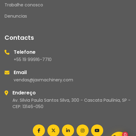
Trabalhe conosco
JAX MACHINERY – Brasil
Denuncias
 Compromisso com qualidade e atendimento 
de excelência.
Contacts
Telefone
+55 19 99916-7710
Email
vendas@jaxmachinery.com
Endereço
Av. Silvia Paula Santos Silva, 300 - Cascata Paulínia, SP -
CEP: 13146-050
facebook
twitter
linkedin
instagram
youtube
0