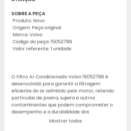
SOBRE A PEÇA
 Produto: Novo
 Origem: Peça original
 Marca: Volvo
 Código da peça: 15052786
 Valor referente: 1 unidade
O Filtro Ar Condicionado Volvo 15052786 é 
desenvolvido para garantir a filtragem 
eficiente do ar admitido pelo motor, retendo 
partículas de poeira, sujeira e outros 
contaminantes que podem comprometer o 
desempenho e a durabilidade dos 
componentes internos. Fabricado conforme 
Mostrar todos
os padrões originais Volvo, proporciona alto 