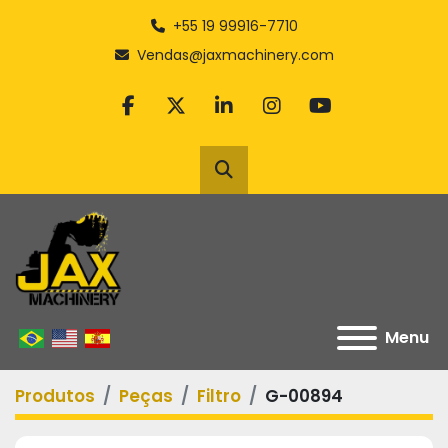
+55 19 99916-7710
Vendas@jaxmachinery.com
facebook
twitter
linkedin
instagram
youtube
Pesquisar
Menu
Produtos
Peças
Filtro
G-00894