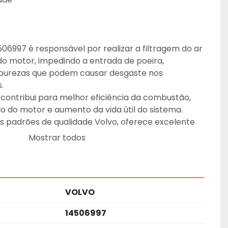
506997 é responsável por realizar a filtragem do ar 
do motor, impedindo a entrada de poeira, 
mpurezas que podem causar desgaste nos 
.
contribui para melhor eficiência da combustão, 
do motor e aumento da vida útil do sistema.
 padrões de qualidade Volvo, oferece excelente 
o de contaminantes, durabilidade e confiabilidade 
Mostrar todos
quipamentos e veículos da marca.
 que a substituição seja realizada conforme o 
 do equipamento.
VOLVO
14506997