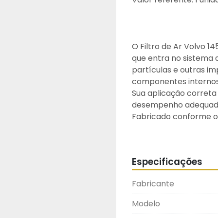
O Filtro de Ar Volvo 14
que entra no sistema 
partículas e outras i
componentes internos
Sua aplicação correta 
desempenho adequado 
Fabricado conforme os
capacidade de retençã
para aplicações em e
Atenção: Recomenda-se
Especificações
plano de manutenção
Fabricante
Modelo
ANTES DE COMPRAR