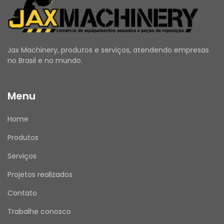
Modelos Compatíveis para o número de 
peça 361-1255:
Jax Machinery, produtos e serviços, atendendo empresas
Carregadeiras:
 993K, 988K XE, 988K, 988, 
no Brasil e no mundo.
994K, 988 XE, 995, 990K, 992K, 990, 993, 992
Motores a Petróleo:
 C15, C18
Tratores de Rodas:
 657E, 651E, 854, 834, 844, 
Menu
824, 834K, 824K, 854K, 844K
Compactadores de Aterro:
 826K, 836K, 826
Home
Pacotes a Petróleo:
 CX31-C18I
Produtos
Compactadores de Solo:
 825, 825K
Escrêiperes de Rodas:
 657E
Serviços
Caminhões:
 777G, 777F
Projetos realizados
Caminhões Fora-de-Estrada:
 777G, 777
Escavadeiras Hidráulicas de Mineração:
Contato
6020, 6020B, 6030
Motores:
 C15, C18
Trabalhe conosco
Tratores-Escrêiperes de Rodas:
 657