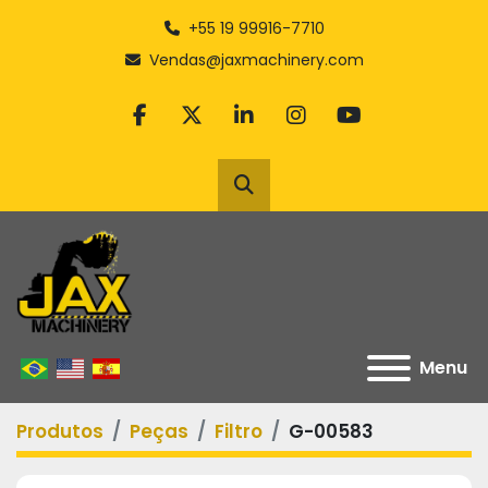
+55 19 99916-7710
Vendas@jaxmachinery.com
facebook
twitter
linkedin
instagram
youtube
Pesquisar
Menu
Produtos
Peças
Filtro
G-00583