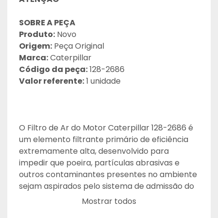
SOBRE A PEÇA
Produto:
 Novo
Origem:
 Peça Original
Marca:
 Caterpillar
Código da peça:
 128-2686
Valor referente:
 1 unidade
O Filtro de Ar do Motor Caterpillar 128-2686 é 
um elemento filtrante primário de eficiência 
extremamente alta, desenvolvido para 
impedir que poeira, partículas abrasivas e 
outros contaminantes presentes no ambiente 
sejam aspirados pelo sistema de admissão do 
motor. Sua principal função é fornecer ar 
Mostrar todos
limpo ao motor, protegendo componentes 