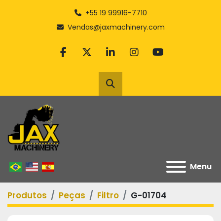
+55 19 99916-7710
Vendas@jaxmachinery.com
facebook
twitter
linkedin
instagram
youtube
Pesquisar
Menu
Produtos
Peças
Filtro
G-01704