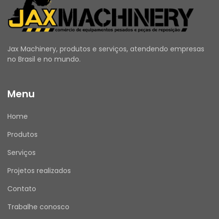
As fotos do anúncio são reais da peça.
Atenção: Recomendamos que a instalação e 
substituição sejam realizadas por um 
profissional qualificado, seguindo as 
Jax Machinery, produtos e serviços, atendendo empresas
orientações do fabricante.
no Brasil e no mundo.
Menu
MODELOS COMPATÍVEIS PARA O NÚMERO DE 
PEÇA 128-2686:
Home
Carregadeiras: 938G, 950B, 950B/950E, 950E, 
Produtos
950F II, 950G e 962G.
Porta-Ferramentas Integrados: IT38G e IT62G.
Serviços
Escavadeiras: 320D, 320D L, 320D FM, 320D LN, 
Projetos realizados
320D2, 320D2 FM, 320D2 L, 320D3, 322B L, 322B 
LN, 322C, 322C FM, 323D, 323D L, 323D LN, 323D S, 
Contato
323D SA, 323D2, 323D2 L e 323D3, 325B L e 325B 
LN.
Trabalhe conosco
Tratores de Esteiras: D6G2 LGP e D6G2 XL.