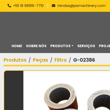
+55 19 99916-7710
Vendas@jaxmachinery.com
HOME
SOBRE NÓS
PRODUTOS
SERVIÇOS
PROJ
Produtos
Peças
Filtro
G-02386