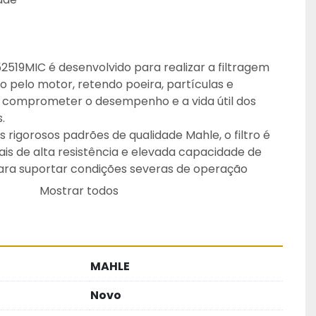
52519MIC é desenvolvido para realizar a filtragem 
do pelo motor, retendo poeira, partículas e 
comprometer o desempenho e a vida útil dos 
.
rigorosos padrões de qualidade Mahle, o filtro é 
is de alta resistência e elevada capacidade de 
ara suportar condições severas de operação 
quipamentos pesados e aplicações industriais.
Mostrar todos
 encaixe preciso e excelente eficiência de 
do para a proteção do motor, melhor desempenho 
urabilidade do sistema de admissão de ar.
o reais da peça.
MAHLE
 que a instalação e substituição sejam 
ssional qualificado, seguindo as orientações do 
Novo