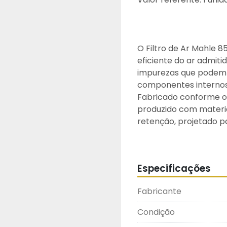
O Filtro de Ar Mahle 8
eficiente do ar admiti
impurezas que podem 
componentes internos
Fabricado conforme os 
produzido com materia
retenção, projetado p
comuns em máquinas, e
Seu design proporciona
filtragem, contribuin
Especificações
operacional e maior d
As fotos do anúncio sã
Fabricante
Atenção: Recomendamos
realizadas por um profi
Condição
fabricante.