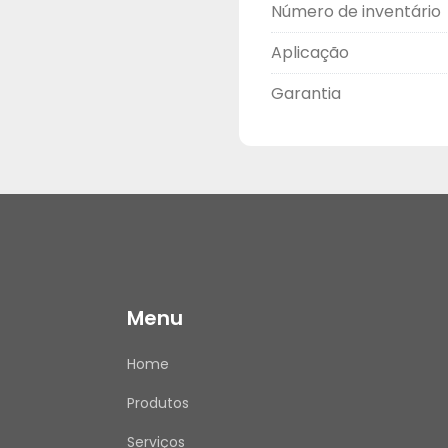
Número de inventário
Aplicação
ANTES DE COMPRAR
Garantia
Utilize o campo de Pe
dúvidas.
Verifique se seus dado
Emitimos Nota Fiscal 
APÓS A COMPRA
Assim que receber o pr
Menu
compra conosco. Sua o
Home
Produtos
ATENDIMENTO
Nosso horário de aten
Serviços