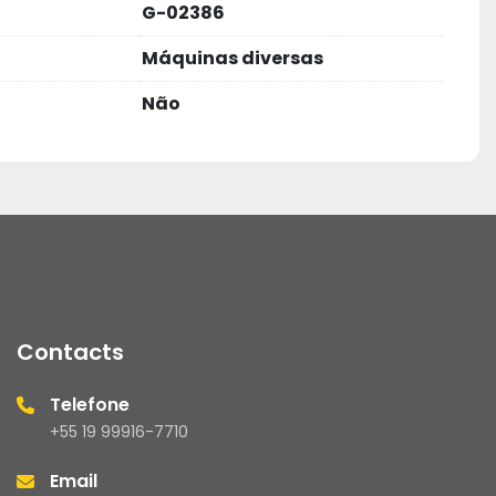
G-02386
Máquinas diversas
Não
rguntas e Respostas para esclarecer todas as suas 
s de entrega e cadastro estão atualizados.
para todas as vendas.
oduto, por favor, avalie sua experiência de 
Contacts
pinião é muito importante!
Telefone
+55 19 99916-7710
Email
dimento é de segunda a sexta, das 08h00 às 17h30.