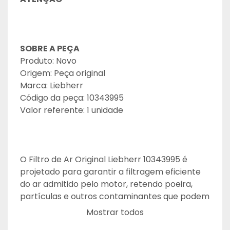
SOBRE A PEÇA
Produto: Novo
Origem: Peça original
Marca: Liebherr
Código da peça: 10343995
Valor referente: 1 unidade
O Filtro de Ar Original Liebherr 10343995 é 
projetado para garantir a filtragem eficiente 
do ar admitido pelo motor, retendo poeira, 
partículas e outros contaminantes que podem 
causar desgaste prematuro e comprometer o 
Mostrar todos
desempenho do equipamento. Produzido com 