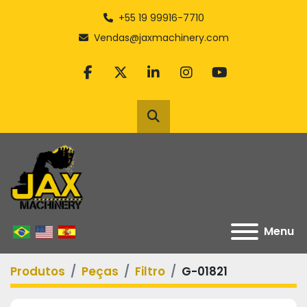
+55 19 99916-7710
Vendas@jaxmachinery.com
facebook
twitter
linkedin
instagram
youtube
Pesquisar
Menu
Produtos
Peças
Filtro
G-01821