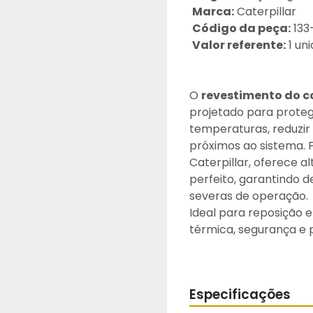
Marca:
 Caterpillar
Código da peça:
 13
Valor referente:
 1 un
O 
revestimento do co
projetado para proteg
temperaturas, reduzir
próximos ao sistema. 
Caterpillar, oferece al
perfeito, garantindo
severas de operação.
Ideal para reposição e
térmica, segurança e 
As fotos do anúncio sã
Especificações
Atenção