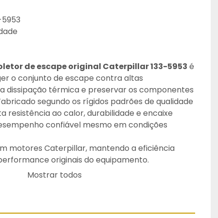
3-5953
idade
letor de escape original Caterpillar 133-5953
 é 
er o conjunto de escape contra altas 
 a dissipação térmica e preservar os componentes 
Fabricado segundo os rígidos padrões de qualidade 
ta resistência ao calor, durabilidade e encaixe 
 desempenho confiável mesmo em condições 
m motores Caterpillar, mantendo a eficiência 
performance originais do equipamento.
o reais da peça.
Mostrar todos