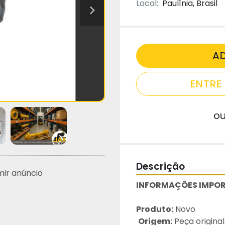
Local:
Paulínia, Brasil
A
ENTR
o
Descrição
mir anúncio
INFORMAÇÕES IMPOR
Produto:
 Novo
Origem:
 Peça original