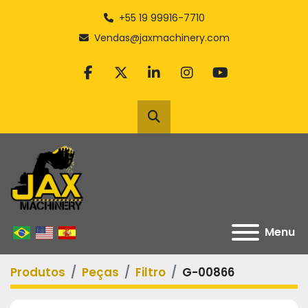
+55 19 99916-7710
Vendas@jaxmachinery.com
facebook
twitter
linkedin
instagram
youtube
Pesquisar
Menu
Produtos
Peças
Filtro
G-00866